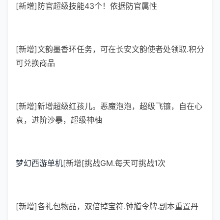
[新增]防官超级技能43个！依据防官属性
[新增]文韵墨香环任务，可在长安文韵使者处领取.积分
可兑换商品
[新增]新增超级红孩儿。恶魔泡泡，超级飞镰，自在心
袁，进阶沙暴，超级神柚
梦幻西游单机
[新增[挑战GM.每天可挑战1次
[新增]各礼包物品，双倍掉宝符.钟馗令牌.副本重置丹