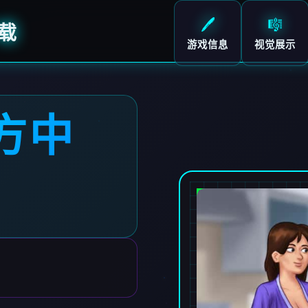
🖊️
🎼
载
游戏信息
视觉展示
方中