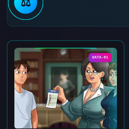
⚖️
DATA-01